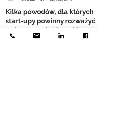
Bartłomiej Dmitruk
5 sie 2021
4 minut(y) czytania
Kilka powodów, dla których
start-upy powinny rozważyć
wykorzystanie Virtual Data
Room…
Kilka powodów, dla których start-upy powinny
rozważyć wykorzystanie Virtual Data Room…
RODO
FAQ