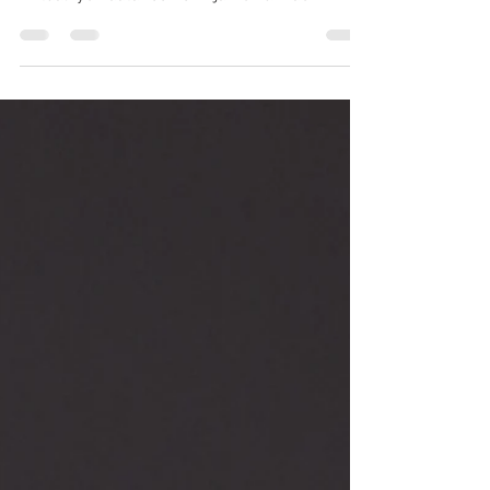
roomów i jak ich unikać
Najczęstsze błędy podczas korzystania z
wirtualnych data roomów i jak ich unikać