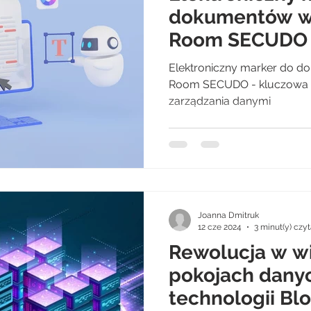
dokumentów w 
Room SECUDO 
funkcja bezpi
Elektroniczny marker do d
zarządzania d
Room SECUDO - kluczowa f
zarządzania danymi
Joanna Dmitruk
12 cze 2024
3 minut(y) czy
Rewolucja w w
pokojach danyc
technologii Bl