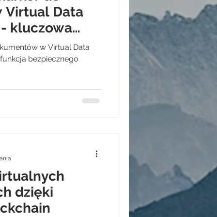
Virtual Data
- kluczowa
ecznego
okumentów w Virtual Data
anymi
unkcja bezpiecznego
tania
irtualnych
h dzięki
ockchain