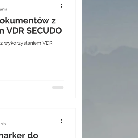
tania
dokumentów z
em VDR SECUDO
z wykorzystaniem VDR
ania
marker do