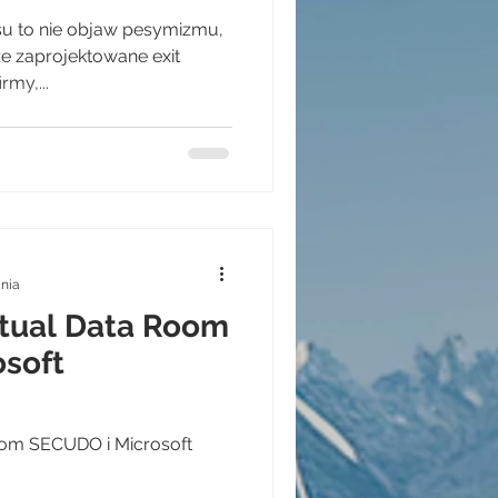
su to nie objaw pesymizmu,
ze zaprojektowane exit
rmy,...
ania
rtual Data Room
soft
oom SECUDO i Microsoft