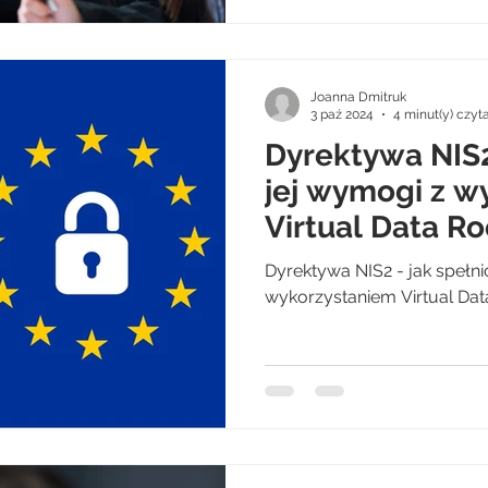
Joanna Dmitruk
3 paź 2024
4 minut(y) czyt
Dyrektywa NIS2
jej wymogi z w
Virtual Data R
SECUDO?
Dyrektywa NIS2 - jak spełni
wykorzystaniem Virtual D