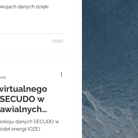
kojach danych dzięki
ania
wirtualnego
h SECUDO w
nawialnych
(OZE)
 pokoju danych SECUDO w
ódeł energii (OZE)