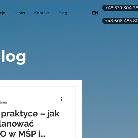
+48 539 304 9
EN
acja
O nas
Kontakt
Blog
+48 606 485 8
Blog
tania
 praktyce – jak
planować
PO w MŚP i