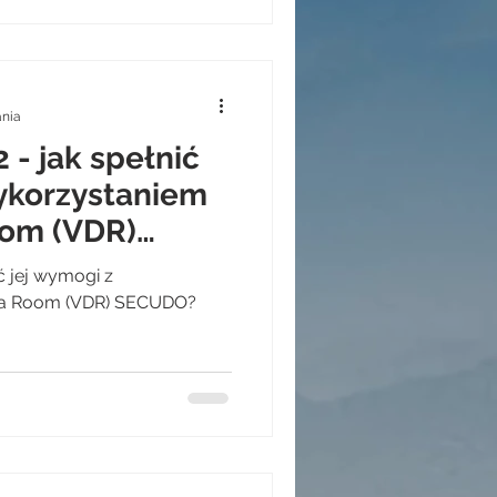
ania
 - jak spełnić
ykorzystaniem
oom (VDR)
ć jej wymogi z
ata Room (VDR) SECUDO?