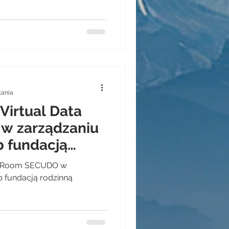
tania
Virtual Data
w zarządzaniu
ub fundacją
ta Room SECUDO w
ub fundacją rodzinną