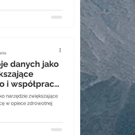
ania
je danych jako
kszające
o i współpracę
eki medycznej
ko narzędzie zwiększające
cę w opiece zdrowotnej