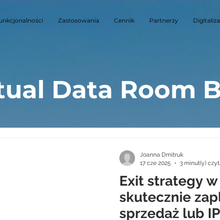
unkcjonalności
Zastosowania
Cennik
Partnerzy
Digitaliz
tual Data Room 
Joanna Dmitruk
17 cze 2025
3 minut(y) czy
Exit strategy w
skutecznie za
sprzedaż lub I