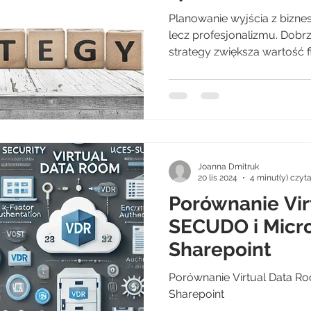
startupach
Planowanie wyjścia z bizne
lecz profesjonalizmu. Dobr
strategy zwiększa wartość fi
Joanna Dmitruk
20 lis 2024
4 minut(y) czyt
Porównanie Vi
SECUDO i Micro
Sharepoint
Porównanie Virtual Data R
Sharepoint