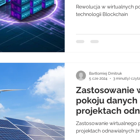
Rewolucja w wirtualnych po
technologii Blockchain
Bartłomiej Dmitruk
5 cze 2024
3 minut(y) czyt
Zastosowanie 
pokoju danyc
projektach od
źródeł energii 
Zastosowanie wirtualnego
projektach odnawialnych źr