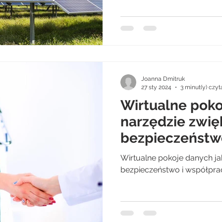
Joanna Dmitruk
27 sty 2024
3 minut(y) czyt
Wirtualne poko
narzędzie zwię
bezpieczeństw
w sektorze opi
Wirtualne pokoje danych ja
bezpieczeństwo i współpra