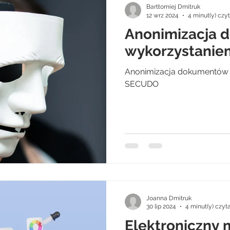
Bartłomiej Dmitruk
12 wrz 2024
4 minut(y) czy
Anonimizacja 
wykorzystani
Anonimizacja dokumentów 
SECUDO
Joanna Dmitruk
30 lip 2024
4 minut(y) czyt
Elektroniczny 