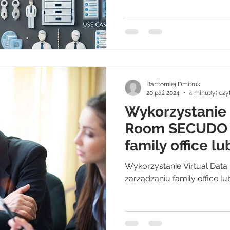
Bartłomiej Dmitruk
20 paź 2024
4 minut(y) czy
Wykorzystanie 
Room SECUDO 
family office l
rodzinną
Wykorzystanie Virtual Da
zarządzaniu family office l