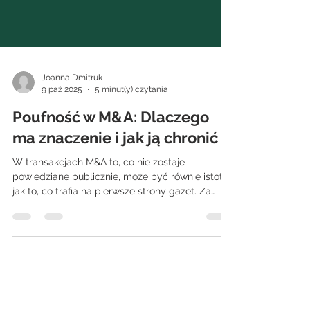
Joanna Dmitruk
9 paź 2025
5 minut(y) czytania
Poufność w M&A: Dlaczego
ma znaczenie i jak ją chronić
W transakcjach M&A to, co nie zostaje
powiedziane publicznie, może być równie istotne
jak to, co trafia na pierwsze strony gazet. Za
każdą transakcją kryje się delikatna gra
informacyjna – kto ją posiada, kiedy jest
udostępniana i jak bezpiecznie jest
przechowywana. Poufność to nie tylko kwestia
zgodności z regulacjami; to narzędzie
budowania przewagi, utrzymania zaufania i