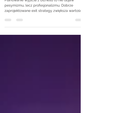
startupach
Planowanie wyjścia z biznesu to nie objaw
pesymizmu, lecz profesjonalizmu. Dobrze
zaprojektowane exit strategy zwiększa wartość
firmy,...